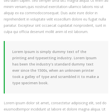
sed diam sapien. Sed semper urna dict magna aliqua. Ut enim ad
minim veniam,quis nostrud exercitation ullamco laboris nisi ut
aliquip ex ea commodoconsequat. Duis aute irure dolor in
reprehenderit in voluptate velit essecillum dolore eu fugiat nulla
pariatur. Excepteur sint occaecat cupidatat nonproident, sunt in
culpa qui officia deserunt mollit anim id est laborum.
Lorem Ipsum is simply dummy text of the
printing and typesetting industry. Lorem Ipsum
has been the industry’s standard dummy text
ever since the 1500s, when an unknown printer
took a galley of type and scrambled it to make a
type specimen book.
Lorem ipsum dolor sit amet, consectetur adipisicing elit, sed do
eiusmodtempor incididunt ut labore et dolore magna aliqua. Ut