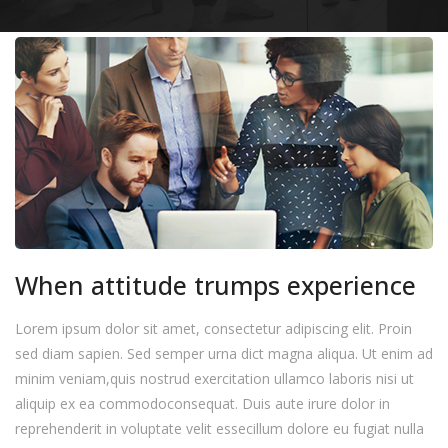
When attitude trumps experience
Lorem ipsum dolor sit amet, consectetur adipiscing elit. Proin
sed diam sapien. Sed semper urna dict magna aliqua. Ut enim ad
minim veniam,quis nostrud exercitation ullamco laboris nisi ut
aliquip ex ea commodoconsequat. Duis aute irure dolor in
reprehenderit in voluptate velit essecillum dolore eu fugiat nulla